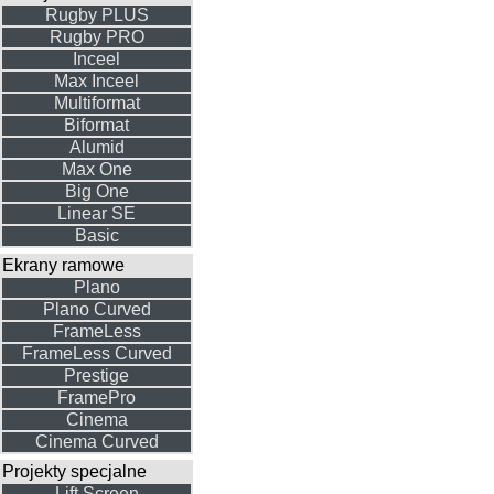
Rugby PLUS
Rugby PRO
Inceel
Max Inceel
Multiformat
Biformat
Alumid
Max One
Big One
Linear SE
Basic
Ekrany ramowe
Plano
Plano Curved
FrameLess
FrameLess Curved
Prestige
FramePro
Cinema
Cinema Curved
Projekty specjalne
Lift Screen