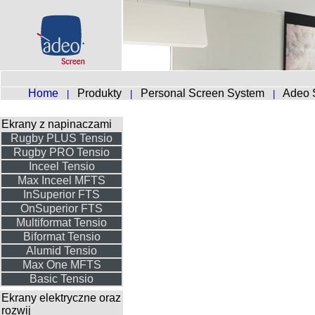
Home
Produkty
Personal Screen System
Adeo 
|
|
|
Ekrany z napinaczami
Rugby PLUS Tensio
Rugby PRO Tensio
Inceel Tensio
Max Inceel MFTS
InSuperior FTS
OnSuperior FTS
Multiformat Tensio
Biformat Tensio
Alumid Tensio
Max One MFTS
Basic Tensio
Ekrany elektryczne oraz
rozwij