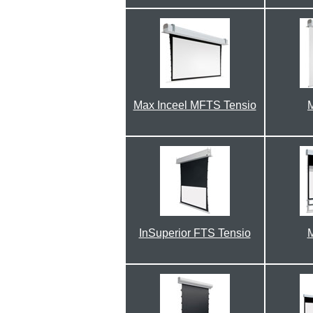
Max Inceel MFTS Tensio
M
InSuperior FTS Tensio
M